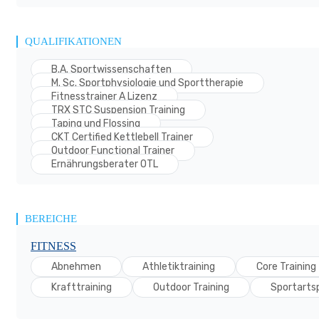
QUALIFIKATIONEN
B.A. Sportwissenschaften
M. Sc. Sportphysiologie und Sporttherapie
Fitnesstrainer A Lizenz
TRX STC Suspension Training
Taping und Flossing
CKT Certified Kettlebell Trainer
Outdoor Functional Trainer
Ernährungsberater OTL
BEREICHE
FITNESS
Abnehmen
Athletiktraining
Core Training
Krafttraining
Outdoor Training
Sportartsp