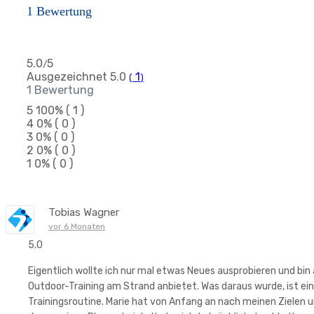
1 Bewertung
5.0
5
/
Ausgezeichnet
5.0
1
(
)
1 Bewertung
5
100%
( 1 )
4
0%
( 0 )
3
0%
( 0 )
2
0%
( 0 )
1
0%
( 0 )
Tobias Wagner
vor 6 Monaten
5.0
Eigentlich wollte ich nur mal etwas Neues ausprobieren und bin 
Outdoor-Training am Strand anbietet. Was daraus wurde, ist e
Trainingsroutine. Marie hat von Anfang an nach meinen Zielen 