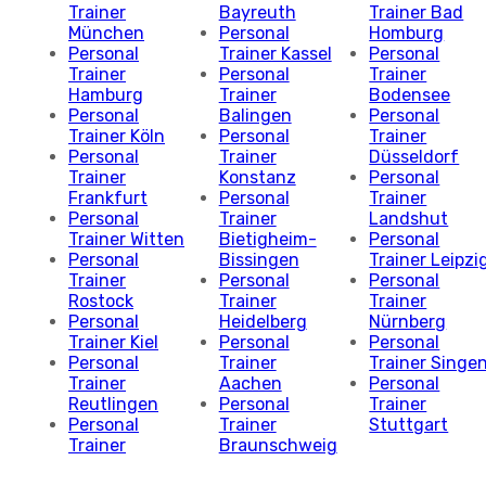
Trainer
Bayreuth
Trainer Bad
München
Personal
Homburg
Personal
Trainer Kassel
Personal
Trainer
Personal
Trainer
Hamburg
Trainer
Bodensee
Personal
Balingen
Personal
Trainer Köln
Personal
Trainer
Personal
Trainer
Düsseldorf
Trainer
Konstanz
Personal
Frankfurt
Personal
Trainer
Personal
Trainer
Landshut
Trainer Witten
Bietigheim-
Personal
Personal
Bissingen
Trainer Leipzi
Trainer
Personal
Personal
Rostock
Trainer
Trainer
Personal
Heidelberg
Nürnberg
Trainer Kiel
Personal
Personal
Personal
Trainer
Trainer Singe
Trainer
Aachen
Personal
Reutlingen
Personal
Trainer
Personal
Trainer
Stuttgart
Trainer
Braunschweig