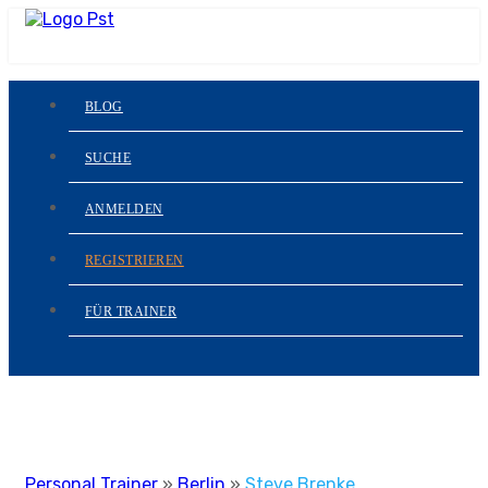
BLOG
SUCHE
ANMELDEN
REGISTRIEREN
FÜR TRAINER
Personal Trainer
»
Berlin
»
Steve Brenke