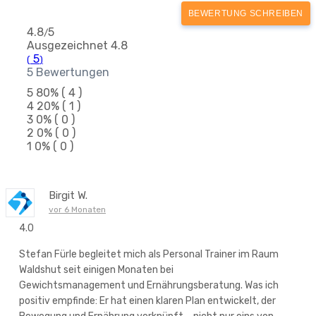
BEWERTUNG SCHREIBEN
4.8
5
/
Ausgezeichnet
4.8
5
(
)
5 Bewertungen
5
80%
( 4 )
4
20%
( 1 )
3
0%
( 0 )
2
0%
( 0 )
1
0%
( 0 )
Birgit W.
vor 6 Monaten
4.0
Stefan Fürle begleitet mich als Personal Trainer im Raum
Waldshut seit einigen Monaten bei
Gewichtsmanagement und Ernährungsberatung. Was ich
positiv empfinde: Er hat einen klaren Plan entwickelt, der