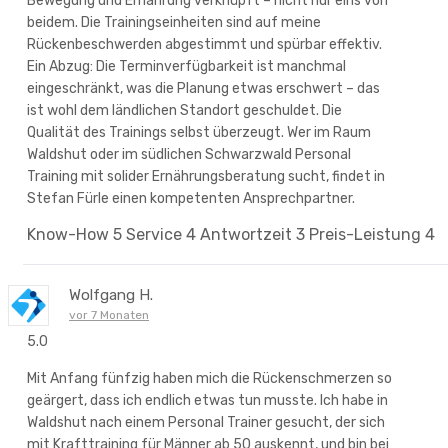
Bewegung und Ernährung verknüpft – nicht nur eins von
beidem. Die Trainingseinheiten sind auf meine
Rückenbeschwerden abgestimmt und spürbar effektiv.
Ein Abzug: Die Terminverfügbarkeit ist manchmal
eingeschränkt, was die Planung etwas erschwert – das
ist wohl dem ländlichen Standort geschuldet. Die
Qualität des Trainings selbst überzeugt. Wer im Raum
Waldshut oder im südlichen Schwarzwald Personal
Training mit solider Ernährungsberatung sucht, findet in
Stefan Fürle einen kompetenten Ansprechpartner.
Know-How
5
Service
4
Antwortzeit
3
Preis-Leistung
4
Wolfgang H.
vor 7 Monaten
5.0
Mit Anfang fünfzig haben mich die Rückenschmerzen so
geärgert, dass ich endlich etwas tun musste. Ich habe in
Waldshut nach einem Personal Trainer gesucht, der sich
mit Krafttraining für Männer ab 50 auskennt, und bin bei