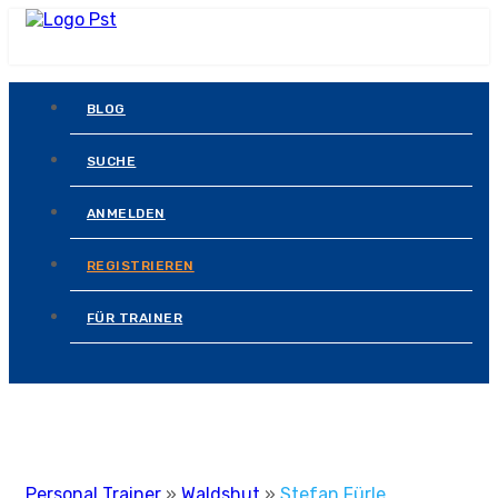
BLOG
SUCHE
ANMELDEN
REGISTRIEREN
FÜR TRAINER
Personal Trainer
»
Waldshut
»
Stefan Fürle