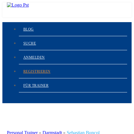
BLOG
SUCHE
ANMELDEN
REGISTRIEREN
FÜR TRAINER
Personal Trainer
»
Darmstadt
»
Sebastian Buncol