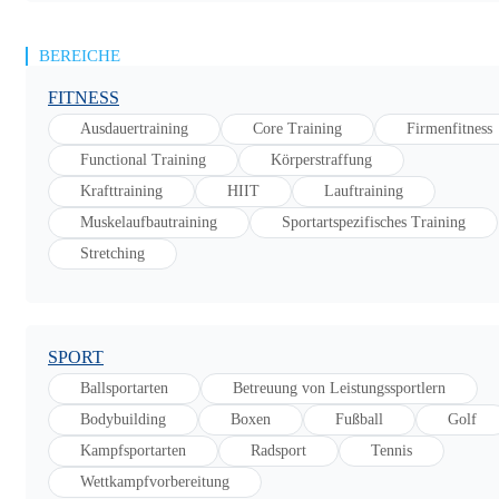
BEREICHE
FITNESS
Ausdauertraining
Core Training
Firmenfitness
Functional Training
Körperstraffung
Krafttraining
HIIT
Lauftraining
Muskelaufbautraining
Sportartspezifisches Training
Stretching
SPORT
Ballsportarten
Betreuung von Leistungssportlern
Bodybuilding
Boxen
Fußball
Golf
Kampfsportarten
Radsport
Tennis
Wettkampfvorbereitung