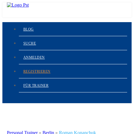
BLOG
SUCHE
ANMELDEN
REGISTRIEREN
FÜR TRAINER
Personal Trainer
»
Berlin
»
Roman Konanchuk