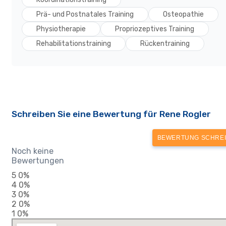
Prä- und Postnatales Training
Osteopathie
Physiotherapie
Propriozeptives Training
Rehabilitationstraining
Rückentraining
Schreiben Sie eine Bewertung für Rene Rogler
BEWERTUNG SCHRE
Noch keine
Bewertungen
5
0%
4
0%
3
0%
2
0%
1
0%