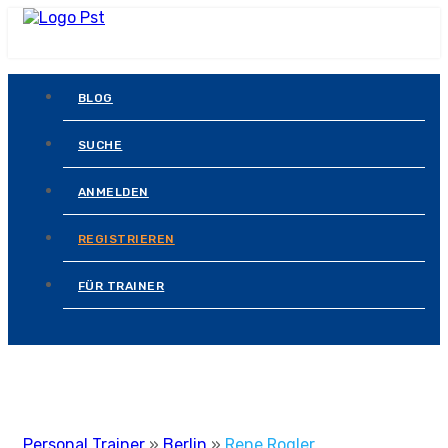
BLOG
SUCHE
ANMELDEN
REGISTRIEREN
FÜR TRAINER
Personal Trainer
»
Berlin
»
Rene Rogler