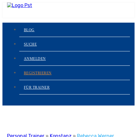
BLOG
SUCHE
ANMELDEN
REGISTRIEREN
FÜR TRAINER
Personal Trainer
»
Konstanz
»
Rebecca Werner