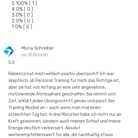
5
100%
( 1 )
4
0%
( 0 )
3
0%
( 0 )
2
0%
( 0 )
1
0%
( 0 )
Mona Schreiber
vor 10 Monaten
5.0
Rebecca hat mich wirklich positiv überrascht! Ich war
skeptisch, ob Personal Training für mich das Richtige ist,
aber sie hat von Anfang an eine sehr angenehme,
motivierende Atmosphäre geschaffen. Sie nimmt sich
Zeit, erklärt jeden Übungsschritt genau und passt das
Training flexibel an – auch wenn man mal einen
schlechten Tag hat. In drei Monaten habe ich nicht nur an
Kraft gewonnen, sondern auch meinen Schlaf und meine
Energie deutlich verbessert. Absolut
weiterempfehlenswert für alle, die nachhaltig etwas