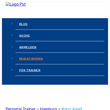
BLOG
SUCHE
ANMELDEN
REGISTRIEREN
FÜR TRAINER
Personal Trainer
»
Hamburg
»
Mario Adelt