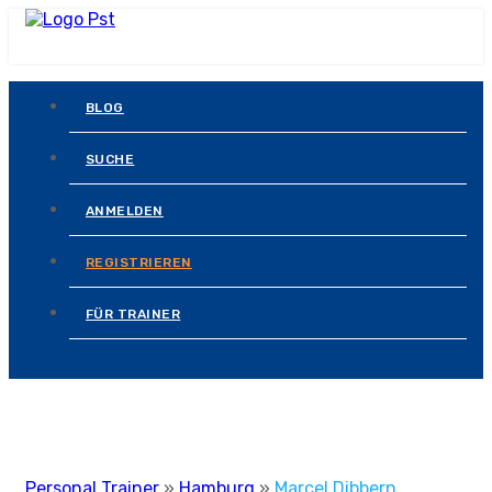
BLOG
SUCHE
ANMELDEN
REGISTRIEREN
FÜR TRAINER
Personal Trainer
»
Hamburg
»
Marcel Dibbern