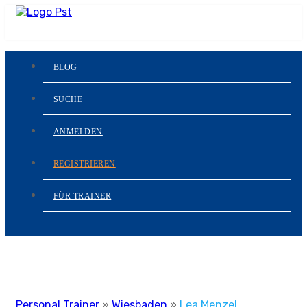
BLOG
SUCHE
ANMELDEN
REGISTRIEREN
FÜR TRAINER
Personal Trainer
»
Wiesbaden
»
Lea Menzel