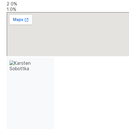
2
0%
1
0%