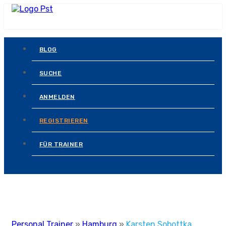
BLOG
SUCHE
ANMELDEN
REGISTRIEREN
FÜR TRAINER
Personal Trainer
»
Hamburg
»
Karsten Sobottka