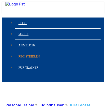
BLOG
SUCHE
ANMELDEN
REGISTRIEREN
FÜR TRAINER
Personal Trainer
»
Lüdinghausen
»
Julia Grosse