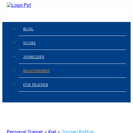
BLOG
SUCHE
ANMELDEN
REGISTRIEREN
FÜR TRAINER
Personal Trainer
»
Kiel
»
Jürgen Rathje