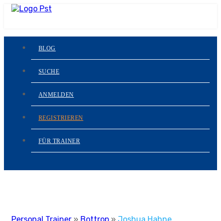
BLOG
SUCHE
ANMELDEN
REGISTRIEREN
FÜR TRAINER
Personal Trainer
»
Bottrop
»
Joshua Hahne