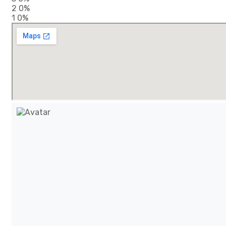
2
0%
1
0%