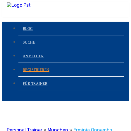
BLOG
SUCHE
ANMELDEN
REGISTRIEREN
FÜR TRAINER
Personal Trainer
»
München
»
Erminia Onnembo