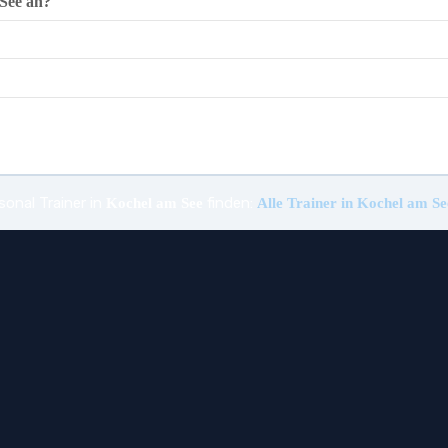
See an?
sonal Trainer in
finden:
Kochel am See
Alle Trainer in Kochel am S