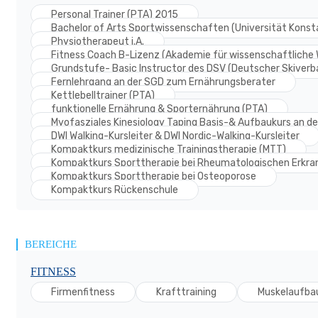
Personal Trainer (PTA) 2015
Bachelor of Arts Sportwissenschaften (Universität Konst
Physiotherapeut i.A.
Fitness Coach B-Lizenz (Akademie für wissenschaftliche W
Grundstufe- Basic Instructor des DSV (Deutscher Skiverb
Fernlehrgang an der SGD zum Ernährungsberater
Kettlebelltrainer (PTA)
funktionelle Ernährung & Sporternährung (PTA)
Myofasziales Kinesiology Taping Basis-& Aufbaukurs an d
DWI Walking-Kursleiter & DWI Nordic-Walking-Kursleiter
Kompaktkurs medizinische Trainingstherapie (MTT)
Kompaktkurs Sporttherapie bei Rheumatologischen Erkran
Kompaktkurs Sporttherapie bei Osteoporose
Kompaktkurs Rückenschule
BEREICHE
FITNESS
Firmenfitness
Krafttraining
Muskelaufbau