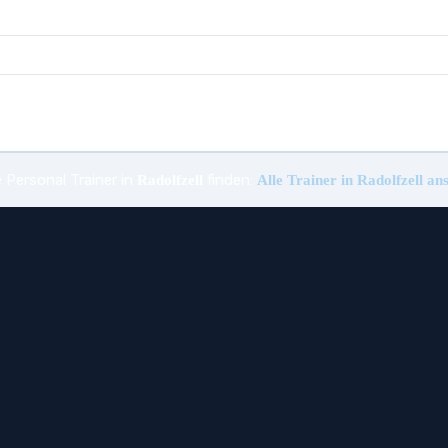
 Personal Trainer in
finden:
Radolfzell
Alle Trainer in Radolfzell a