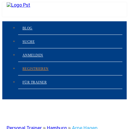
BLOG
SUCHE
ANMELDEN
REGISTRIEREN
FÜR TRAINER
Personal Trainer
»
Hamburg
»
Arne Hagen