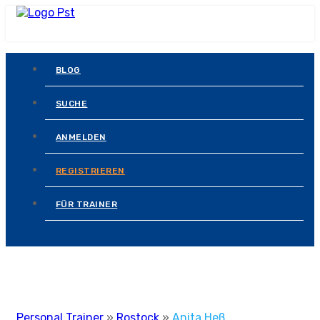
BLOG
SUCHE
ANMELDEN
REGISTRIEREN
FÜR TRAINER
Personal Trainer
»
Rostock
»
Anita Heß