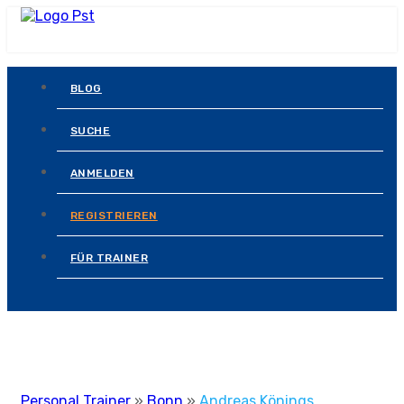
BLOG
SUCHE
ANMELDEN
REGISTRIEREN
FÜR TRAINER
Personal Trainer
»
Bonn
»
Andreas Könings