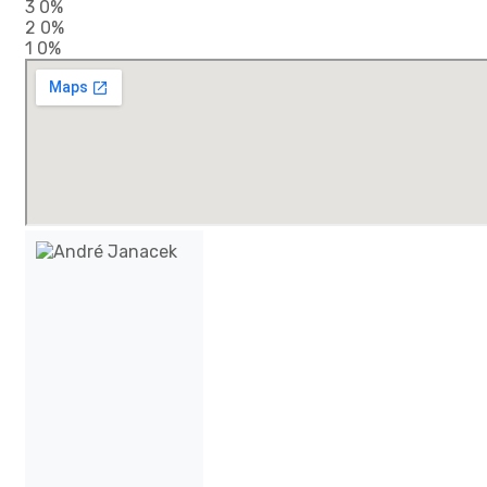
3
0%
2
0%
1
0%