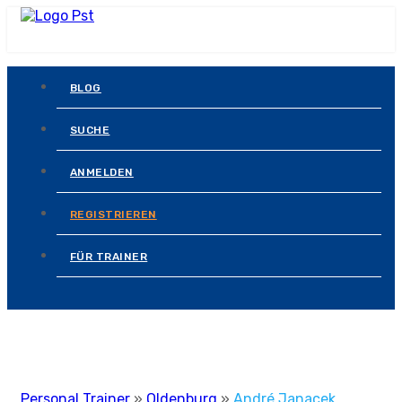
BLOG
SUCHE
ANMELDEN
REGISTRIEREN
FÜR TRAINER
Personal Trainer
»
Oldenburg
»
André Janacek