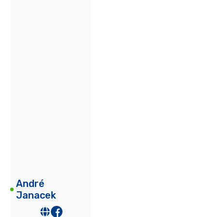
André
Janacek