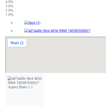
4
0%
3
0%
2
0%
1
0%