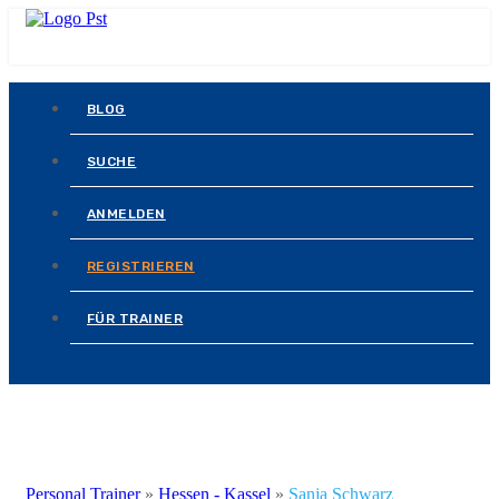
BLOG
SUCHE
ANMELDEN
REGISTRIEREN
FÜR TRAINER
Personal Trainer
»
Hessen - Kassel
»
Sanja Schwarz