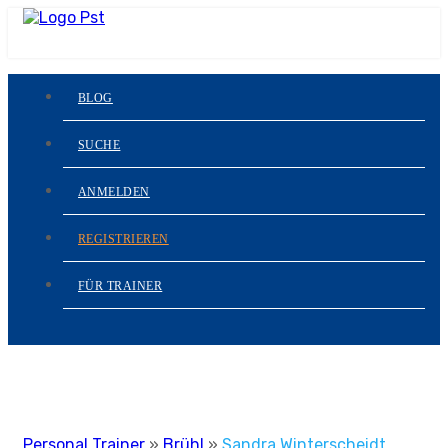
BLOG
SUCHE
ANMELDEN
REGISTRIEREN
FÜR TRAINER
Personal Trainer
»
Brühl
»
Sandra Winterscheidt