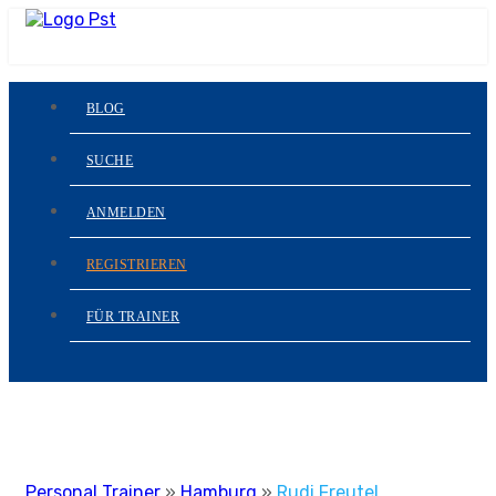
BLOG
SUCHE
ANMELDEN
REGISTRIEREN
FÜR TRAINER
Personal Trainer
»
Hamburg
»
Rudi Freutel