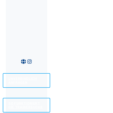
UNVERBINDLICH
ANFRAGEN
SO FUNKTIONIERT
DIE TRAINERSUCHE