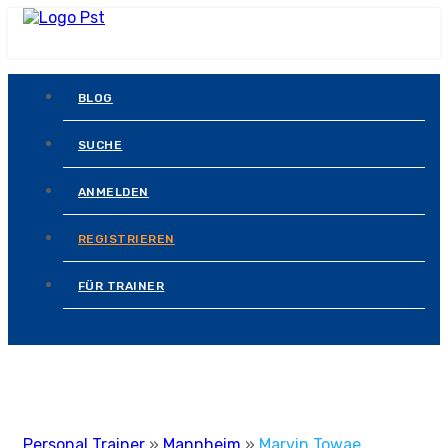
BLOG
SUCHE
ANMELDEN
REGISTRIEREN
FÜR TRAINER
Personal Trainer
»
Mannheim
»
Marvin Towae