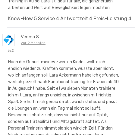
Training in Au bei Lara ist ideal für alle, die ganzheitlich
arbeiten und Wert auf Beweglichkeit legen möchten.
Know-How
5
Service
4
Antwortzeit
4
Preis-Leistung
4
Verena S.
vor 9 Monaten
5.0
Nach der Geburt meines zweiten Kindes wollte ich
endlich wieder zu Kräften kommen, wusste aber nicht,
wo ich anfangen soll. Lara Ackermann habe ich gefunden,
weil ich gezielt nach Functional Training für Frauen ab 40
in Au gesucht habe. Seit etwa sieben Monaten trainiere
ich mit Lara, anfangs unsicher, inzwischen mit richtig
Spaß. Sie holt mich genau da ab, wo ich stehe, und passt
die Übungen an, wenn ein Tag mal nicht so läuft.
Besonders schätze ich, dass sie nicht nur auf Optik,
sondern auf Stabilität und Alltagskraft achtet. Als
Personal Trainerin nimmt sie sich wirklich Zeit. Für den
Wiedereinstieg war das die richtige Entscheidung.