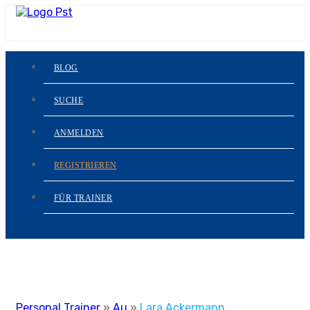
BLOG
SUCHE
ANMELDEN
REGISTRIEREN
FÜR TRAINER
Personal Trainer
»
Au
»
Lara Ackermann