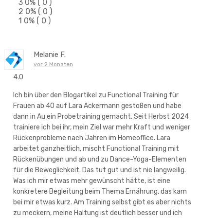
3
0%
( 0 )
2
0%
( 0 )
1
0%
( 0 )
Melanie F.
vor 2 Monaten
4.0
Ich bin über den Blogartikel zu Functional Training für
Frauen ab 40 auf Lara Ackermann gestoßen und habe
dann in Au ein Probetraining gemacht. Seit Herbst 2024
trainiere ich bei ihr, mein Ziel war mehr Kraft und weniger
Rückenprobleme nach Jahren im Homeoffice. Lara
arbeitet ganzheitlich, mischt Functional Training mit
Rückenübungen und ab und zu Dance-Yoga-Elementen
für die Beweglichkeit. Das tut gut und ist nie langweilig.
Was ich mir etwas mehr gewünscht hätte, ist eine
konkretere Begleitung beim Thema Ernährung, das kam
bei mir etwas kurz. Am Training selbst gibt es aber nichts
zu meckern, meine Haltung ist deutlich besser und ich