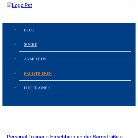
BLOG
SUCHE
ANMELDEN
REGISTRIEREN
FÜR TRAINER
Personal Trainer
»
Hirschberg an der Bergstraße
»