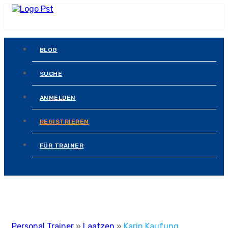
BLOG
SUCHE
ANMELDEN
REGISTRIEREN
FÜR TRAINER
Personal Trainer
»
Laatzen
»
Karin Kaufung