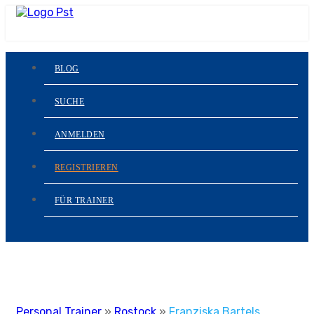
BLOG
SUCHE
ANMELDEN
REGISTRIEREN
FÜR TRAINER
Personal Trainer
»
Rostock
»
Franziska Bartels