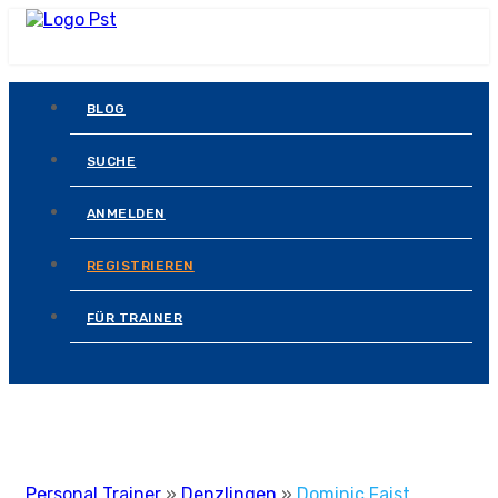
BLOG
SUCHE
ANMELDEN
REGISTRIEREN
FÜR TRAINER
Personal Trainer
»
Denzlingen
»
Dominic Faist