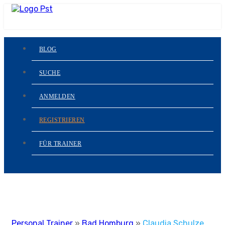
BLOG
SUCHE
ANMELDEN
REGISTRIEREN
FÜR TRAINER
Personal Trainer
»
Bad Homburg
»
Claudia Schulze