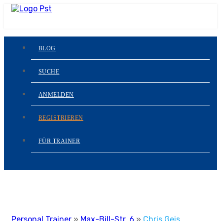
BLOG
SUCHE
ANMELDEN
REGISTRIEREN
FÜR TRAINER
Personal Trainer
»
Max-Bill-Str. 6
»
Chris Geis