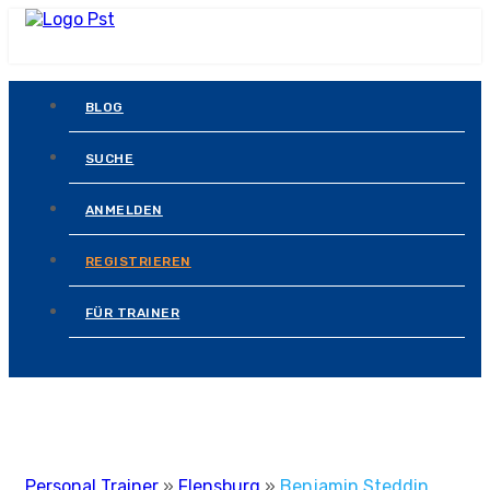
BLOG
SUCHE
ANMELDEN
REGISTRIEREN
FÜR TRAINER
Personal Trainer
»
Flensburg
»
Benjamin Steddin