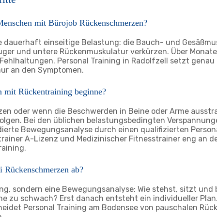
enschen mit Bürojob Rückenschmerzen?
ne dauerhaft einseitige Belastung: die Bauch- und Gesäßmu
uger und untere Rückenmuskulatur verkürzen. Über Monate
ehlhaltungen. Personal Training in Radolfzell setzt gena
 nur an den Symptomen.
h mit Rückentraining beginne?
zen oder wenn die Beschwerden in Beine oder Arme ausstrah
rfolgen. Bei den üblichen belastungsbedingten Verspannun
ndierte Bewegungsanalyse durch einen qualifizierten Person
trainer A-Lizenz und Medizinischer Fitnesstrainer eng an d
aining.
bei Rückenschmerzen ab?
g, sondern eine Bewegungsanalyse: Wie stehst, sitzt und 
he zu schwach? Erst danach entsteht ein individueller Plan
idet Personal Training am Bodensee von pauschalen Rücke
n.