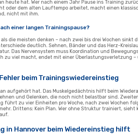
an heute hat. Wer nach einem Jahr Pause ins Training zur
t oder dem alten Lauftempo arbeitet, macht einen klassisch
d, nicht mit ihm.
nach einer langen Trainingspause?
 als die meisten denken – nach zwei bis drei Wochen sinkt d
nterschiede deutlich. Sehnen, Bänder und das Herz-Kreisl
latur. Das Nervensystem muss Koordination und Bewegungs
üh zu viel macht, endet mit einer Überlastungsverletzung – 
 Fehler beim Trainingswiedereinstieg
an aufgehört hat. Das Muskelgedächtnis hilft beim Wiedera
ehnen und Gelenken, die noch nicht belastbar sind. Zweitens
 führt zu vier Einheiten pro Woche, nach zwei Wochen fol
hr. Drittens: Kein Plan. Wer ohne Struktur trainiert, sieht k
auf.
ng in Hannover beim Wiedereinstieg hilft