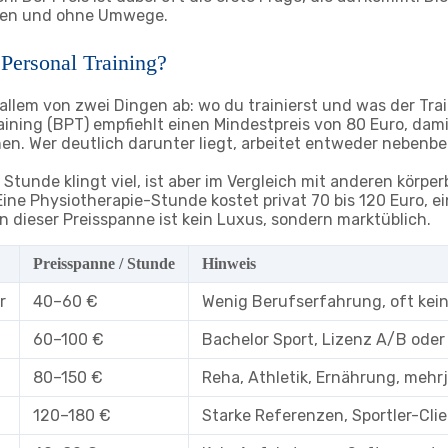
hlen und ohne Umwege.
 Personal Training?
llem von zwei Dingen ab: wo du trainierst und was der Trai
ning (BPT) empfiehlt einen Mindestpreis von 80 Euro, damit
n. Wer deutlich darunter liegt, arbeitet entweder nebenbe
 Stunde klingt viel, ist aber im Vergleich mit anderen körp
ine Physiotherapie-Stunde kostet privat 70 bis 120 Euro, e
in dieser Preisspanne ist kein Luxus, sondern marktüblich.
Preisspanne / Stunde
Hinweis
r
40–60 €
Wenig Berufserfahrung, oft keine
60–100 €
Bachelor Sport, Lizenz A/B oder
80–150 €
Reha, Athletik, Ernährung, mehr
120–180 €
Starke Referenzen, Sportler-Clie