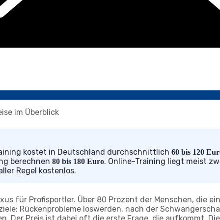
aining kostet in Deutschland durchschnittlich
60 bis 120 Eu
rung berechnen
. Online-Training liegt meist 
80 bis 180 Euro
aller Regel kostenlos.
uxus für Profisportler. Über 80 Prozent der Menschen, die ei
sziele: Rückenprobleme loswerden, nach der Schwangerschaf
ren. Der Preis ist dabei oft die erste Frage, die aufkommt. D