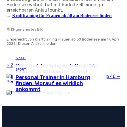
Bodensee wohnt, hat mit Radolfzell einen gut
erreichbaren Anlaufpunkt.
→
Krafttraining für Frauen ab 50 am Bodensee finden
🤖 KI-generiertes Bild
Eingereicht von Krafttraining Frauen ab 50 Bodensee am 17. April
2026 | Diesen Artikel melden
SPORT
Personal Training in Teltow: Wie
« Zurück
Vor »
SPORT
Frauen ab 40 wieder fit und
Personal Trainer in Hamburg
beweglicher werden
finden: Worauf es wirklich
ankommt