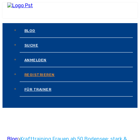
BLOG
SUCHE
ANMELDEN
REGISTRIEREN
FÜR TRAINER
Blog
>
Krafttraining Frauen ab 50 Bodensee: stark &