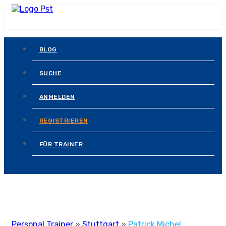
BLOG
SUCHE
ANMELDEN
REGISTRIEREN
FÜR TRAINER
Personal Trainer
»
Stuttgart
»
Patrick Michel