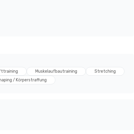
fttraining
Muskelaufbautraining
Stretching
aping / Körperstraffung