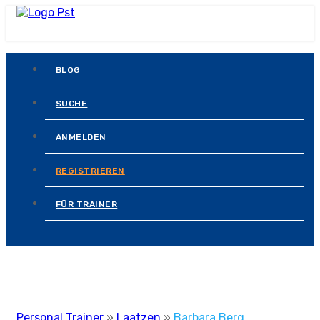
BLOG
SUCHE
ANMELDEN
REGISTRIEREN
FÜR TRAINER
Personal Trainer
»
Laatzen
»
Barbara Berg