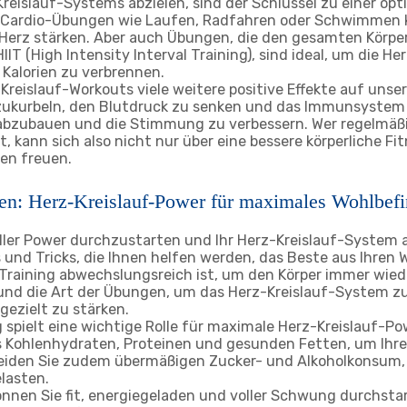
Kreislauf-Systems abzielen, sind der Schlüssel zu einer o
e Cardio-Übungen wie Laufen, Radfahren oder Schwimmen 
 Herz stärken. Aber auch Übungen, die den gesamten Körp
 HIIT (High Intensity Interval Training), sind ideal, um die H
 Kalorien zu verbrennen.
reislauf-Workouts viele weitere positive Effekte auf unser
nzukurbeln, den Blutdruck zu senken und das Immunsystem
s abzubauen und die Stimmung zu verbessern. Wer regelmäßi
t, kann sich also nicht nur über eine bessere körperliche F
den freuen.
en: Herz-Kreislauf-Power für maximales Wohlbef
voller Power durchzustarten und Ihr Herz-Kreislauf-System
ps und Tricks, die Ihnen helfen werden, das Beste aus Ihren
 Training abwechslungsreich ist, um den Körper immer wied
t und die Art der Übungen, um das Herz-Kreislauf-System zu
gezielt zu stärken.
 spielt eine wichtige Rolle für maximale Herz-Kreislauf-Po
Kohlenhydraten, Proteinen und gesunden Fetten, um Ihren
eiden Sie zudem übermäßigen Zucker- und Alkoholkonsum, 
lasten.
nnen Sie fit, energiegeladen und voller Schwung durchstar